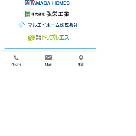
​
マルエイホーム株式会社
株式会社丸栄組
Phone
Mail
住所
〒850-0077
長崎市小瀬戸町1011番地3
TEL：095-865-0674
FAX：095-865-5480
お問い合わせ
HOME