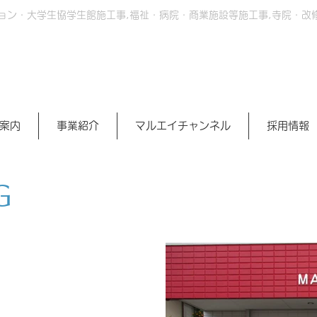
ョン・大学生協学生館施工事,福祉・病院・商業施設等施工事,寺院・改
案内
事業紹介
マルエイチャンネル
採用情報
G