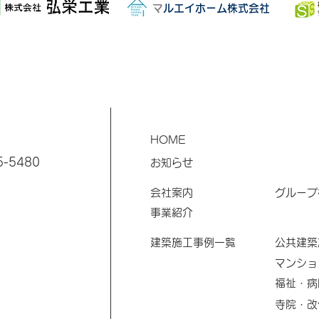
​
マルエイホーム株式会社
HOME
5-5480
お知らせ
​会社案内
​グルー
​事業紹介
​建築施工事例一覧
​公共建
マンショ
福祉・病
寺院・改