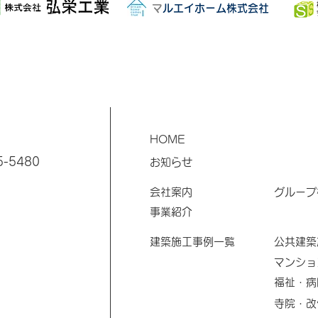
​
マルエイホーム株式会社
HOME
5-5480
お知らせ
​会社案内
​グルー
​事業紹介
​建築施工事例一覧
​公共建
マンショ
福祉・病
寺院・改