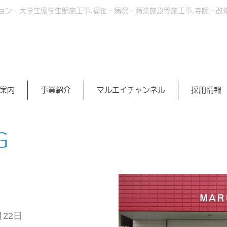
ョン・大学生協学生館施工事,福祉・病院・商業施設等施工事,寺院・改
案内
事業紹介
マルエイチャンネル
採用情報
G
22日